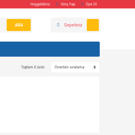
Hoşgeldiniz
Giriş Yap
Üye Ol
ARA
Sepetiniz
Toplam 0 ürün