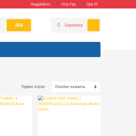
Hoşgeldiniz
Giriş Yap
Üye Ol
ARA
Sepetiniz
Toplam 4 ürün