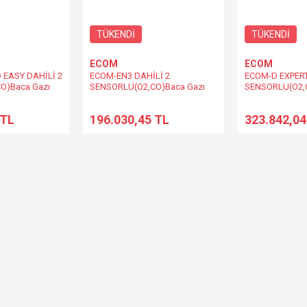
TÜKENDİ
TÜKENDİ
ECOM
ECOM
 EASY DAHİLİ 2
ECOM-EN3 DAHİLİ 2
ECOM-D EXPERT
O)Baca Gazı
SENSORLU(O2,CO)Baca Gazı
SENSORLU(O2,
Analiz Cihazı
Baca Gazı Anali
 TL
196.030,45 TL
323.842,04