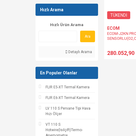
Hızlı Arama
TÜKENDİ
Hızlı Ürün Arama
ECOM
ECOM-J2KN PRO
Ara
SENSORLU(O2,C
Analiz Cihazı
Detaylı Arama
280.052,90
En Populer Olanlar
FLIR E5-XT Termal Kamera
FLIR E6-XT Termal Kamera
LV 110 S Pervane Tipi Hava
Hızı Ölçer
VT 110 S
Hotwire(Isılçift)Termo-
Anemometre