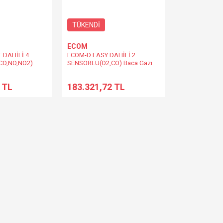
TÜKENDİ
ECOM
 DAHİLİ 4
ECOM-D EASY DAHİLİ 2
CO,NO,NO2)
SENSORLU(O2,CO) Baca Gazı
z Cihazı
Analiz Cihazı
 TL
183.321,72 TL