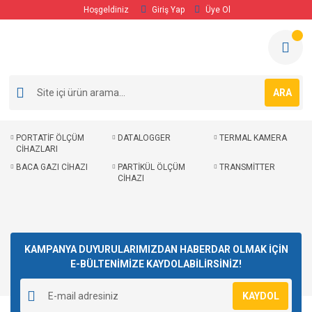
Hoşgeldiniz
Giriş Yap
Üye Ol
ARA
PORTATİF ÖLÇÜM
DATALOGGER
TERMAL KAMERA
CİHAZLARI
BACA GAZI CİHAZI
PARTİKÜL ÖLÇÜM
TRANSMİTTER
CİHAZI
KAMPANYA DUYURULARIMIZDAN HABERDAR OLMAK İÇİN
E-BÜLTENİMİZE KAYDOLABİLİRSİNİZ!
KAYDOL