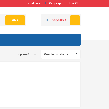
Hoşgeldiniz
Giriş Yap
Üye Ol
ARA
Sepetiniz
Toplam 0 ürün