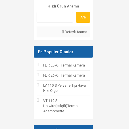
Hızlı Ürün Arama
Ara
Detaylı Arama
En Populer Olanlar
FLIR E5-XT Termal Kamera
FLIR E6-XT Termal Kamera
LV 110 S Pervane Tipi Hava
Hızı Ölçer
VT 110 S
Hotwire(Isılçift)Termo-
Anemometre