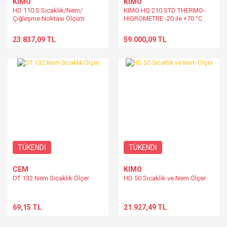
KIMO
KIMO
HD 110 S Sıcaklık/Nem/
KIMO HQ 210 STD THERMO-
Çiğleşme Noktası Ölçüm
HIGROMETRE -20 ile +70 °C
Cihazı
23.837,09 TL
59.000,09 TL
TÜKENDİ
TÜKENDİ
CEM
KIMO
DT 132 Nem Sıcaklık Ölçer
HD 50 Sıcaklık ve Nem Ölçer
69,15 TL
21.927,49 TL