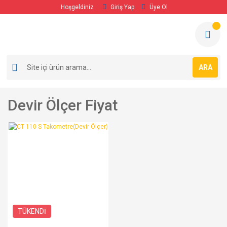
Hoşgeldiniz
Giriş Yap
Üye Ol
ARA
Devir Ölçer Fiyat
TÜKENDİ