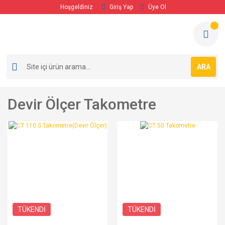
Hoşgeldiniz
Giriş Yap
Üye Ol
ARA
Devir Ölçer Takometre
TÜKENDİ
TÜKENDİ