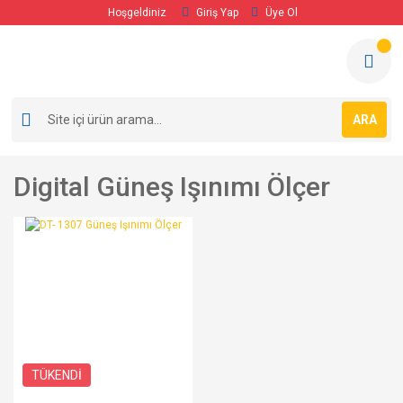
Hoşgeldiniz
Giriş Yap
Üye Ol
ARA
Digital Güneş Işınımı Ölçer
TÜKENDİ