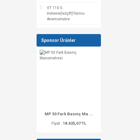
VT 110 S
Hotwire(Isılçift)Termo-
Anemometre
Sponsor Ürünler
MP 50 Fark Basınç Ma ...
Fiyat :
18.635,07 TL