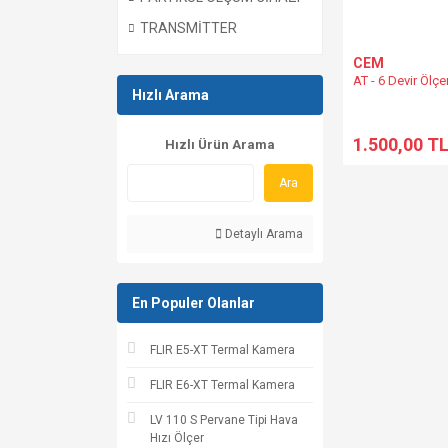
TRANSMİTTER
CEM
AT - 6 Devir Ölç
Hızlı Arama
1.500,00 T
Hızlı Ürün Arama
Ara
Detaylı Arama
En Populer Olanlar
FLIR E5-XT Termal Kamera
FLIR E6-XT Termal Kamera
LV 110 S Pervane Tipi Hava
Hızı Ölçer