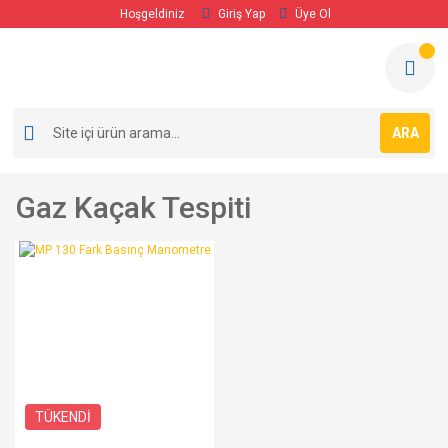
Hoşgeldiniz
Giriş Yap
Üye Ol
ARA
Gaz Kaçak Tespiti
TÜKENDİ