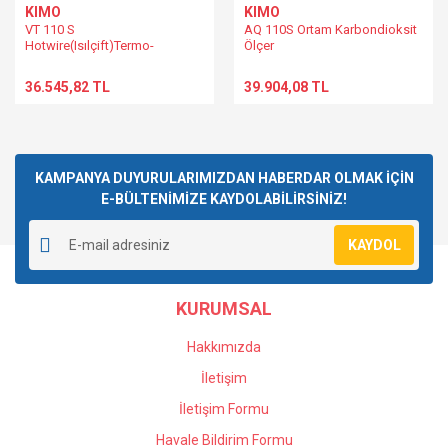
KIMO
KIMO
VT 110 S
AQ 110S Ortam Karbondioksit
Hotwire(Isılçift)Termo-
Ölçer
Anemometre
36.545,82 TL
39.904,08 TL
KAMPANYA DUYURULARIMIZDAN HABERDAR OLMAK İÇİN
E-BÜLTENİMİZE KAYDOLABİLİRSİNİZ!
KAYDOL
KURUMSAL
Hakkımızda
İletişim
İletişim Formu
Havale Bildirim Formu