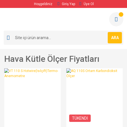
Hoşgeldiniz
Giriş Yap
Üye Ol
ARA
Hava Kütle Ölçer Fiyatları
TÜKENDİ