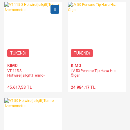
TÜKENDİ
TÜKENDİ
KIMO
KIMO
VT 115 S
LV 50 Pervane Tip Hava Hızı
Hotwire(Isılçift)Termo-
Ölçer
Anemometre
45.617,53 TL
24.984,17 TL