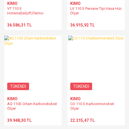
KIMO
KIMO
VT 110 S
LV 110 S Pervane Tipi Hava Hızı
Hotwire(Isılçift)Termo-
Ölçer
Anemometre
36.586,31 TL
36.915,92 TL
TÜKENDİ
TÜKENDİ
KIMO
KIMO
AQ 110S Ortam Karbondioksit
CO 110 S Karbonmonoksit
Ölçer
Ölçer
39.948,30 TL
22.215,47 TL