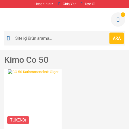
Hoşgeldiniz
Giriş Yap
Üye Ol
ARA
Kimo Co 50
TÜKENDİ