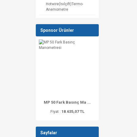
Hotwire(Isılçift)Termo-
Anemometre
Sponsor Ürünler
MP 50 Fark Basınç Ma ...
Fiyat :
18.635,07 TL
Sayfalar