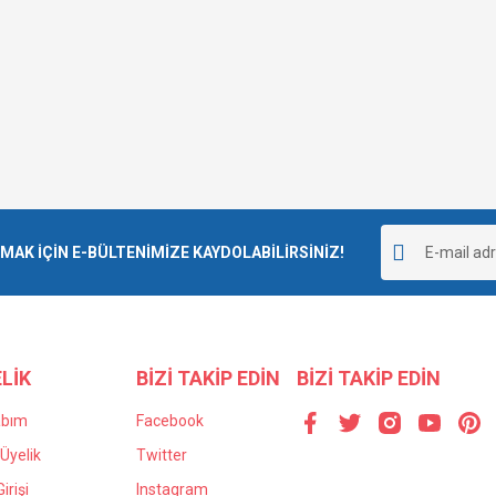
K İÇİN E-BÜLTENİMİZE KAYDOLABİLİRSİNİZ!
LİK
BİZİ TAKİP EDİN
BİZİ TAKİP EDİN
abım
Facebook
Üyelik
Twitter
irişi
Instagram