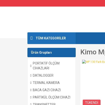
TÜM KATEGORİLER
Kimo M
Ürün Grupları
PORTATİF ÖLÇÜM
CİHAZLARI
DATALOGGER
TERMAL KAMERA
BACA GAZI CİHAZI
PARTİKÜL ÖLÇÜM CİHAZI
TÜKENDİ
TRANSMİTTER