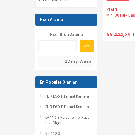
KIMO
MP 130 Fark Ba
Hızlı Arama
55.444,29 
Hızlı Ürün Arama
Ara
Detaylı Arama
En Populer Olanlar
FLIR E5-XT Termal Kamera
FLIR E6-XT Termal Kamera
LV 110 S Pervane Tipi Hava
Hızı Ölçer
VT 110 S