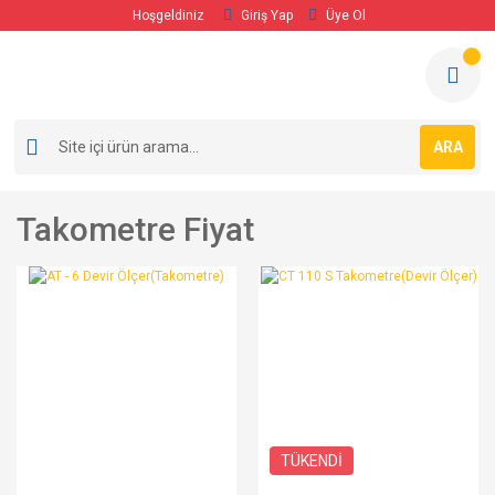
Hoşgeldiniz
Giriş Yap
Üye Ol
ARA
Takometre Fiyat
TÜKENDİ