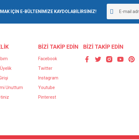
r.
K İÇİN E-BÜLTENİMİZE KAYDOLABİLİRSİNİZ!
Yorum Yaz
LİK
BİZİ TAKİP EDİN
BİZİ TAKİP EDİN
abım
Facebook
Üyelik
Twitter
irişi
Instagram
Gönder
emi Unuttum
Youtube
tiniz
Pinterest