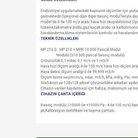
Endüstriyel uygulamalardaki kapsamlı ölçümler için portat
gelmektedir.Opsiyonel olan diğer basınç modul'leriyle değişt
model'de 0 ile 100 m/s arası hava hızı okuyabilirsiniz.Op
hotwire,takometre probu,gaz kaçak probu ve karbonmonoksi
havalandırma,klima sistemlerinin kontrolü ve havalandırma
TEKNİK ÖZELLİKLERİ
MP 210 G : MP 210 + MPR 10.000 Pascal Modul
Modulü (±10.000 pascal basınç modulü)
Çözünürlük:0,1 mbar, 0,1 m/s ve 1 m3/h
Hava hızı ölçüm aralığı:4 ile 100 m/s hava hızı ölçüm aralığ
Hava debisi ölçüm aralığı:0 ile 99,999 m3/h
Ölçüm birimi seçimi:m/s, mbar, m3/h, kPa, inWg, Psi, mm
50x54mm ve 128x128 piksel çözünürlükte arkadan aydın
Cihazın verileri kaydetmesi için hafıza, maksimum ve mi
CİHAZIN ÇANTA İÇERİĞİ
Basınç modülü (-10000 ile +10000 Pa - 4 ile 100 m/s) basın
pil,Kalibrasyon sertifikası ve taşıma çantası.
Bu ürünün fiyat bilgisi, resim, ürün açıklamalarında v
Görüş ve önerileriniz için teşekkür ederiz.