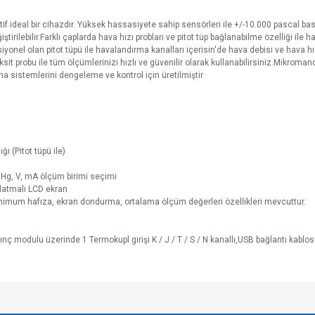
if ideal bir cihazdır. Yüksek hassasiyete sahip sensörleri ile +/-10.000 pascal bas
irilebilir.Farklı çaplarda hava hızı probları ve pitot tüp bağlanabilme özelliği ile 
siyonel olan pitot tüpü ile havalandırma kanalları içerisin'de hava debisi ve hava 
t probu ile tüm ölçümlerinizi hızlı ve güvenilir olarak kullanabilirsiniz.Mikro
 sistemlerini dengeleme ve kontrol için üretilmiştir.
ı (Pitot tüpü ile)
Hg, V, mA ölçüm birimi seçimi
latmalı LCD ekran
nimum hafıza, ekran dondurma, ortalama ölçüm değerleri özellikleri mevcuttur.
ç modulu üzerinde 1 Termokupl girişi K / J / T / S / N kanallı,USB bağlantı kablosu,
e diğer konularda yetersiz gördüğünüz noktaları öneri formunu kullanarak tarafımı
Bu ürüne ilk yorumu siz yapın!