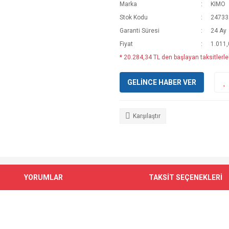
Marka
KIMO
Stok Kodu
24733
Garanti Süresi
24 Ay
Fiyat
1.011
* 20.284,34 TL den başlayan taksitlerle!
GELİNCE HABER VER
Karşılaştır
YORUMLAR
TAKSİT SEÇENEKLERİ