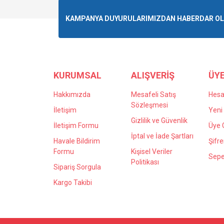
Ürün resmi kalitesiz, bozuk veya görüntülenemiyo
KAMPANYA DUYURULARIMIZDAN HABERDAR OLMA
Ürün açıklamasında eksik bilgiler bulunuyor.
Ürün bilgilerinde hatalar bulunuyor.
Ürün fiyatı diğer sitelerden daha pahalı.
Bu ürüne benzer farklı alternatifler olmalı.
KURUMSAL
ALIŞVERİŞ
ÜYE
Hakkımızda
Mesafeli Satış
Hes
Sözleşmesi
İletişim
Yeni 
Gizlilik ve Güvenlik
İletişim Formu
Üye G
İptal ve İade Şartları
Havale Bildirim
Şifr
Formu
Kişisel Veriler
Sepe
Politikası
Sipariş Sorgula
Kargo Takibi