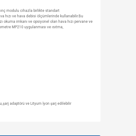
ınç modulu cihazla birlikte standart
hava hızı ve hava debisi ölçümlerinde kullanabilir.Bu
hızı okuma imkanı ve opsiyonel olan hava hızı pervane ve
manometre MP210 uygulanması ve ısıtma,
şarj adaptörü ve Lityum İyon şarj edilebilir
za iletebilirsiniz.