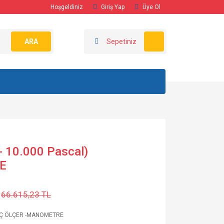
Hoşgeldiniz
Giriş Yap
Üye Ol
ARA
Sepetiniz
 10.000 Pascal)
E
66.615,23 TL
Ç ÖLÇER -MANOMETRE