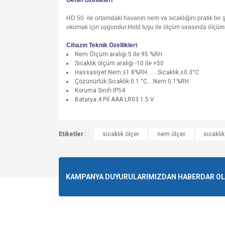
Genel Özellikleri
HD 50 ile ortamdaki havanın nem ve sıcaklığını pratik bir şe
okumak için uygundur.Hold tuşu ile ölçüm sırasında ölçümü
Cihazın Teknik Özellikleri
Nem Ölçüm aralığı:5 ile 95 %RH
Sıcaklık ölçüm aralığı:-10 ile +50
Hassasiyet:Nem:±1.8%RH.......Sıcaklık:±0.3°C
Çözünürlük:Sıcaklık:0.1 °C....Nem:0.1%RH
Koruma Sınıfı:IP54
Batarya:4 Pil AAA LR03 1.5 V
Bu ürünün fiyat bilgisi, resim, ürün açıklamalarında v
Etiketler :
Görüş ve önerileriniz için teşekkür ederiz.
sıcaklık ölçer
nem ölçer
sıcaklı
Ürün resmi kalitesiz, bozuk veya görüntülenemiyo
Ürün açıklamasında eksik bilgiler bulunuyor.
KAMPANYA DUYURULARIMIZDAN HABERDAR OLMA
Ürün bilgilerinde hatalar bulunuyor.
Ürün fiyatı diğer sitelerden daha pahalı.
Bu ürüne benzer farklı alternatifler olmalı.