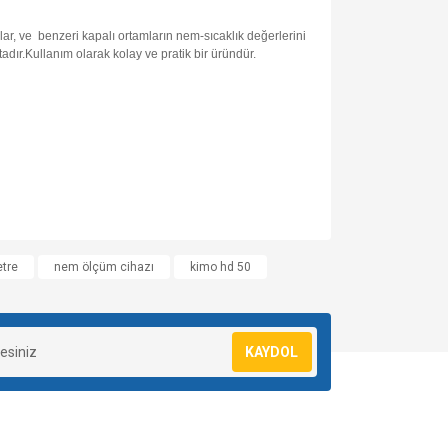
alar, ve
benzeri kapalı ortamların nem-sıcaklık değerlerini
dır.Kullanım olarak kolay ve pratik bir üründür.
za iletebilirsiniz.
tre
nem ölçüm cihazı
kimo hd 50
KAYDOL