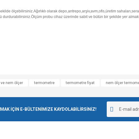
kilde ölçebilirsiniz.
Ağırlıklı olarak depo,antrepo,arşiv,avm,ofis,üretim sahaları,ser
 durdurabilirsiniz.
Ölçüm probu cihaz üzerinde sabit ve bütün bir şekilde yer almakta
e diğer konularda yetersiz gördüğünüz noktaları öneri formunu kullanarak tarafımı
k ve nem ölçer
termometre
termometre fiyat
nem ölçer termome
Bu ürüne ilk yorumu siz yapın!
r.
Yorum Yaz
K İÇİN E-BÜLTENİMİZE KAYDOLABİLİRSİNİZ!