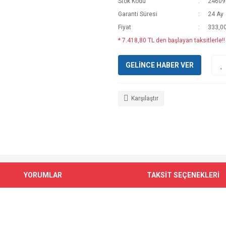
Stok Kodu
24609
Garanti Süresi
24 Ay
Fiyat
333,0
* 7.418,80 TL den başlayan taksitlerle!!
GELİNCE HABER VER
Karşılaştır
YORUMLAR
TAKSİT SEÇENEKLERİ