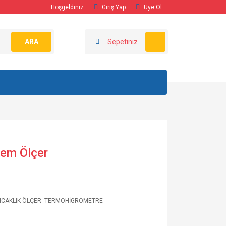
Hoşgeldiniz
Giriş Yap
Üye Ol
ARA
Sepetiniz
Nem Ölçer
ICAKLIK ÖLÇER -TERMOHİGROMETRE