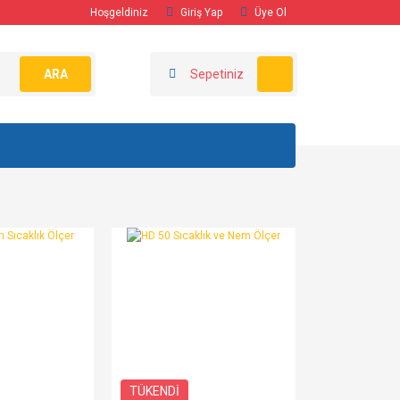
Hoşgeldiniz
Giriş Yap
Üye Ol
ARA
Sepetiniz
TÜKENDİ