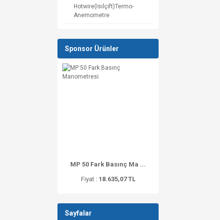
Hotwire(Isılçift)Termo-
Anemometre
Sponsor Ürünler
MP 50 Fark Basınç Ma ...
Fiyat :
18.635,07 TL
Sayfalar