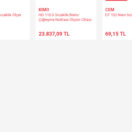
KIMO
CEM
ıcaklık Ölçer
HD 110 S Sıcaklık/Nem/
DT 132 Nem Sıca
Çiğleşme Noktası Ölçüm Cihazı
L
23.837,09 TL
69,15 TL