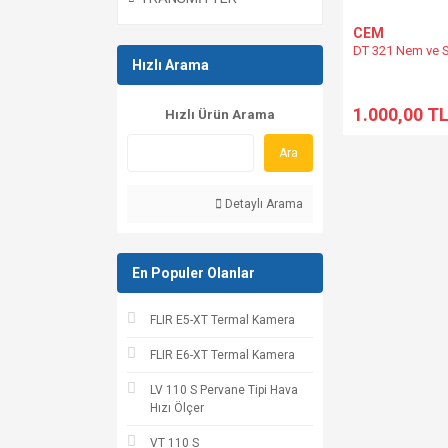
CEM
DT 321 Nem ve S
Hızlı Arama
1.000,00 T
Hızlı Ürün Arama
Ara
Detaylı Arama
En Populer Olanlar
FLIR E5-XT Termal Kamera
FLIR E6-XT Termal Kamera
LV 110 S Pervane Tipi Hava
Hızı Ölçer
VT 110 S