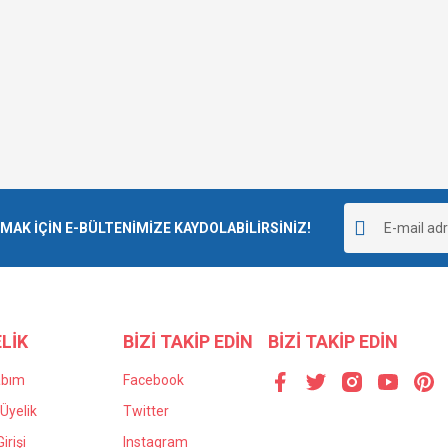
K İÇİN E-BÜLTENİMİZE KAYDOLABİLİRSİNİZ!
LİK
BİZİ TAKİP EDİN
BİZİ TAKİP EDİN
abım
Facebook
Üyelik
Twitter
irişi
Instagram