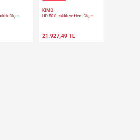
KIMO
klık Ölçer
HD 50 Sıcaklık ve Nem Ölçer
21.927,49 TL