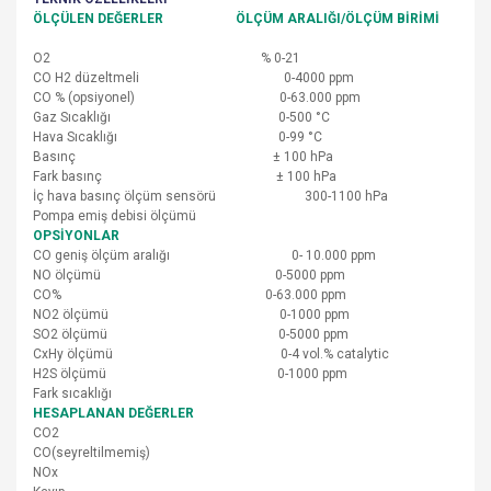
ÖLÇÜLEN DEĞERLER ÖLÇÜM ARALIĞI/ÖLÇÜM BİRİMİ
O2 % 0-21
CO H2 düzeltmeli 0-4000 ppm
CO % (opsiyonel) 0-63.000 ppm
Gaz Sıcaklığı 0-500 °C
Hava Sıcaklığı 0-99 °C
Basınç ± 100 hPa
Fark basınç ± 100 hPa
İç hava basınç ölçüm sensörü 300-1100 hPa
Pompa emiş debisi ölçümü
OPSİYONLAR
CO geniş ölçüm aralığı 0- 10.000 ppm
NO ölçümü 0-5000 ppm
CO% 0-63.000 ppm
NO2 ölçümü 0-1000 ppm
SO2 ölçümü 0-5000 ppm
CxHy ölçümü 0-4 vol.% catalytic
H2S ölçümü 0-1000 ppm
Fark sıcaklığı
HESAPLANAN DEĞERLER
CO2
CO(seyreltilmemiş)
NOx