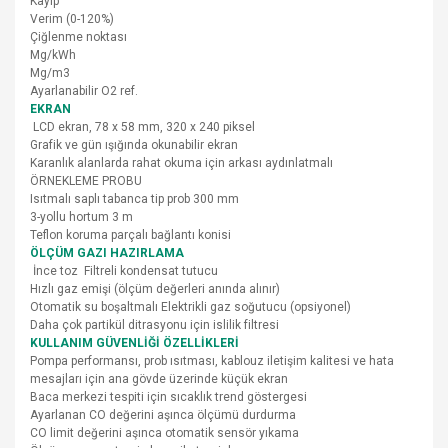
Kayıp
Verim (0-120%)
Çiğlenme noktası
Mg/kWh
Mg/m3
Ayarlanabilir O2 ref.
EKRAN
LCD ekran, 78 x 58 mm, 320 x 240 piksel
Grafik ve gün ışığında okunabilir ekran
Karanlık alanlarda rahat okuma için arkası aydınlatmalı
ÖRNEKLEME PROBU
Isıtmalı saplı tabanca tip prob 300 mm
3-yollu hortum 3 m
Teflon koruma parçalı bağlantı konisi
ÖLÇÜM GAZI HAZIRLAMA
İnce toz Filtreli kondensat tutucu
Hızlı gaz emişi (ölçüm değerleri anında alınır)
Otomatik su boşaltmalı Elektrikli gaz soğutucu (opsiyonel)
Daha çok partikül ditrasyonu için islilik filtresi
KULLANIM GÜVENLİĞİ ÖZELLİKLERİ
Pompa performansı, prob ısıtması, kablouz iletişim kalitesi ve hata
mesajları için ana gövde üzerinde küçük ekran
Baca merkezi tespiti için sıcaklık trend göstergesi
Ayarlanan CO değerini aşınca ölçümü durdurma
CO limit değerini aşınca otomatik sensör yıkama