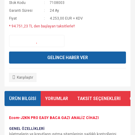
Stok Kodu
7108003
Garanti Süresi
24 Ay
Fiyat
4.253,00 EUR + KDV
* 94.751,23 TL den başlayan taksitlerle!!
GELİNCE HABER VER
Karşılaştır
ÜRÜN BİLGİSİ
YORUMLAR
TAKSİT SEÇENEKLERİ
ÖN
Ecom-J2KN PRO EASY BACA GAZI ANALİZ CİHAZI
GENEL ÖZELLİKLERİ
İşletmelerin ve konutların ısıtma sitemlerinin sağlıklı kontrollerini