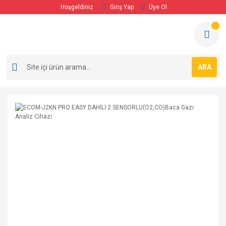
Hoşgeldiniz
Giriş Yap
Üye Ol
ARA