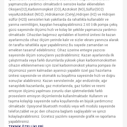
yapmanızda yardımcı olmaktadır.6 sensöre kadar eklenebilen
Oksijen(O2),Karbonmonpksit (CO),Azotoksit (NO),Sülfür(SO2)
veyaAzotdioksit (NO2) ,Hidrokarnon (CxHy),Hidrojen (H2) ve Hidrojen
sülfür (H2S) sensörleri katı yakıtlarda da rahatlıkla kullanabilir ve
yanma verimliliğini, kayıpları hesaplayabilirsiniz.2.60 l/dk pompa çekiş
gücü sayesinde ölçümü hızlı ve kolay bir şekilde yapmanıza yardımcı
olmaktadır. Cihazdan bağımsız ayrılabilen el kontrol ünitesi ile kazan
ayarlarınızda cihaz ölçüm yerinde kalır ve sizler ekranı yanınıza alarak
ön tarafta rahatlıkla ayar yapabilirsiniz.Bu sayede zamandan ve
emekten tasarruf edebilirsiniz. Cihaz üzerine entegre yazıcısı
sayesinde ölçüm sonuçlarını yazdırabilirsiniz. Kazan ayarlarında ilk
çalıştırmada veya farklı durumlarda yüksek çıkan karbonmonoksitten
cihazın etkilenmemesi için özel karbonmonoksit yıkama pompası ile
ölçümünüz yarım kalmadan ayarınızı yapabilir özel gaz hazırlama
ünitesi sayesinde ve otomatik su boşaltma sayesinde hızlı ve doğru
sonuçlar alabilirsiniz. Kazan servislerinde ,ağır endüstride, ağır
sanayideki kazanlarda, gaz motorlarında, gaz türbini ve resmi
emisyon ölçümü yapılması zorunlu olan işletmelerdeki farklı
proseslerin emisyon ölçümlerinde kullanılmaktadır. Kullanım ve
taşıma kolaylığı sayesinde saha koşullarında en büyük yardımcınız
olmaktadır. Opsiyonel bluetooth modülü veya wifi modülü sayesinde
telefon,tablet ve pc den cihazına bağlantı sağlayabilir ve işinizi
kolaylaştırabilirsiniz. Ücretsiz yazılımı sayesinde grafik ve raporlama
yapabilirsiniz.
TEKNİK ÖZELLİKLERİ