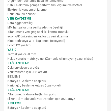
Ölçüm sonrası temiz hava ile temizleme
Dahili elektronik pompa performansı ölçümü ve kontrolü
Elektronik Kondensat izleme
Uzun ömürlü sensör
VERİ KAYDETME
Datalogger özelliği
MM hafıza kartına veri kaydetme özelliği
Alfanümerik veri giriş özellikli kontrol modülü
ecom-AK ünitesinden kablosuz veri aktarma
Bluetooth veya Wİ-Fİ bağlantısı (opsiyonel)
Ecom PC yazılımı
YAZICI
Termal yazıcı 58 mm
Nokta vuruşlu matrix yazıcı (Zamanla silinmeyen yazıcı çıktısı)
BAĞLANTILAR
Çok fonksiyonlu arayüz
Veri transferi için USB arayüz
BESLEME
Batarya / Besleme adaptörü
Harici güç besleme kutusu ( opsiyonel)
BAĞLANTILAR
Alfanümetrik klavye bağlantısı portu
El kontrol modülünde veri transferi için USB arayz
BESLEME
Batarya / Besleme adaptörü