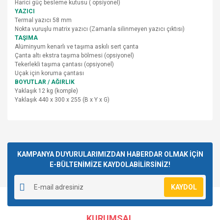
Harici güç besleme kutusu ( opsiyonel)
YAZICI
Termal yazıcı 58 mm
Nokta vuruşlu matrix yazıcı (Zamanla silinmeyen yazıcı çıktısı)
TAŞIMA
Alüminyum kenarlı ve taşıma askılı sert çanta
Çanta altı ekstra taşıma bölmesi (opsiyonel)
Tekerlekli taşıma çantası (opsiyonel)
Uçak için koruma çantası
BOYUTLAR / AĞIRLIK
Yaklaşık 12 kg (komple)
Yaklaşık 440 x 300 x 255 (B x Y x G)
Bu ürünün fiyat bilgisi, resim, ürün açıklamalarında ve diğer
konularda yetersiz gördüğünüz noktaları öneri formunu
Bu ürüne ilk yorumu siz yapın!
kullanarak tarafımıza iletebilirsiniz.
Görüş ve önerileriniz için teşekkür ederiz.
KAMPANYA DUYURULARIMIZDAN HABERDAR OLMAK İÇİN
E-BÜLTENİMİZE KAYDOLABİLİRSİNİZ!
Yorum Yaz
Ürün resmi kalitesiz, bozuk veya görüntülenemiyor.
KAYDOL
Ürün açıklamasında eksik bilgiler bulunuyor.
Ürün bilgilerinde hatalar bulunuyor.
KURUMSAL
Ürün fiyatı diğer sitelerden daha pahalı.